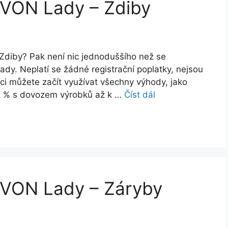
AVON Lady – Zdiby
 Zdiby? Pak není nic jednoduššího než se
ady. Neplatí se žádné registrační poplatky, nejsou
ci můžete začít využívat všechny výhody, jako
 30 % s dovozem výrobků až k …
Číst dál
AVON Lady – Záryby