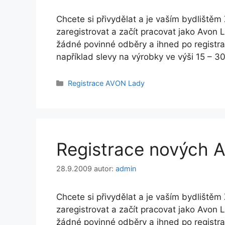
Chcete si přivydělat a je vaším bydliště
zaregistrovat a začít pracovat jako Avon L
žádné povinné odběry a ihned po registra
například slevy na výrobky ve výši 15 –
Rubriky
Registrace AVON Lady
Registrace nových 
28.9.2009
autor:
admin
Chcete si přivydělat a je vaším bydlištěm
zaregistrovat a začít pracovat jako Avon L
žádné povinné odběry a ihned po registra