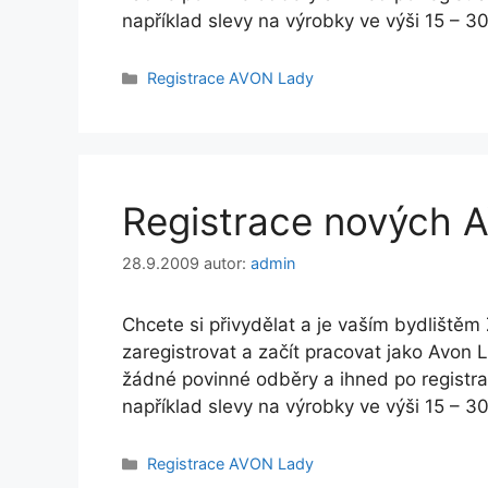
například slevy na výrobky ve výši 15 –
Rubriky
Registrace AVON Lady
Registrace nových 
28.9.2009
autor:
admin
Chcete si přivydělat a je vaším bydlištěm
zaregistrovat a začít pracovat jako Avon L
žádné povinné odběry a ihned po registra
například slevy na výrobky ve výši 15 –
Rubriky
Registrace AVON Lady